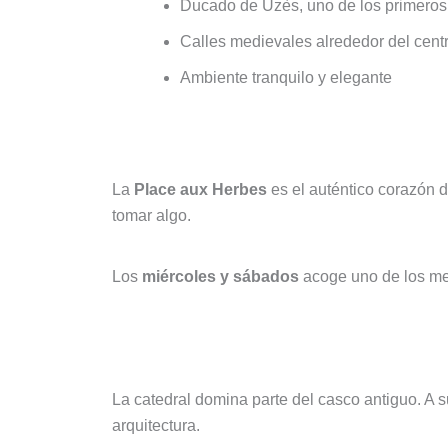
Ducado de Uzès, uno de los primeros
Calles medievales alrededor del centr
Ambiente tranquilo y elegante
La Place aux Herbes
La
Place aux Herbes
es el auténtico corazón d
tomar algo.
Los
miércoles y sábados
acoge uno de los mer
Catedral de Saint‑Théodorit y to
La catedral domina parte del casco antiguo. A s
arquitectura.