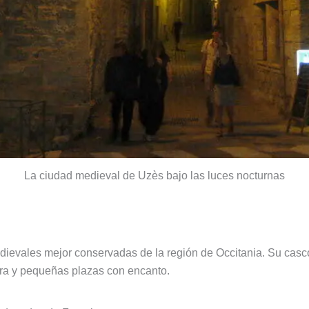
La ciudad medieval de Uzès bajo las luces nocturnas
ievales mejor conservadas de la región de Occitania. Su casco
dra y pequeñas plazas con encanto.