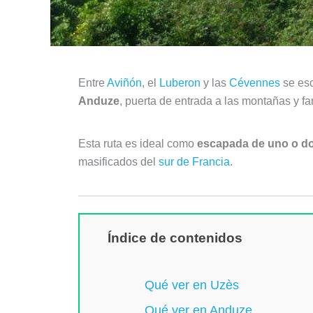
Entre
Aviñón
, el
Luberon
y las
Cévennes
se esc
Anduze
, puerta de entrada a las montañas y fa
Esta ruta es ideal como
escapada de uno o do
masificados del
sur de Francia
.
Índice de contenidos
Qué ver en Uzès
Qué ver en Anduze