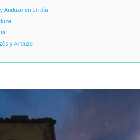
 y Anduze en un día
nduze
ita
Uzès y Anduze