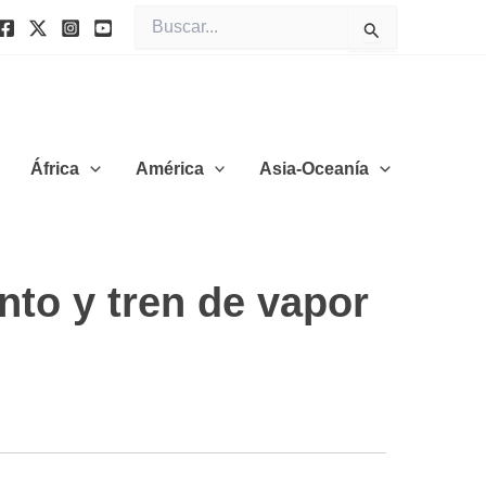
Buscar
por:
África
América
Asia-Oceanía
to y tren de vapor