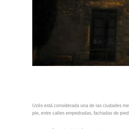
El centro histórico de Uzès
Uzès está considerada una de las ciudades med
pie, entre calles empedradas, fachadas de pie