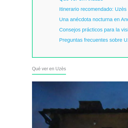
Itinerario recomendado: Uzès
Una anécdota nocturna en A
Consejos prácticos para la vis
Preguntas frecuentes sobre 
Qué ver en Uzès