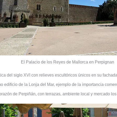
El Palacio de los Reyes de Mallorca en Perpignan
ica del siglo XVI con relieves escultóricos únicos en su fachada
uo edificio de la Lonja del Mar, ejemplo de la importancia comerc
 corazón de Perpiñán, con terrazas, ambiente local y mercado lo