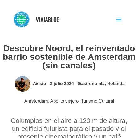
Ir
al
VIAJABLOG
contenido
Descubre Noord, el reinventado
barrio sostenible de Amsterdam
(sin canales)
Avistu
2 julio 2024
Gastronomía
,
Holanda
Amsterdam
,
Apetito viajero
,
Turismo Cultural
Columpios en el aire a 120 m de altura,
un edificio futurista para el pasado y el
presente cinematográfico y un café