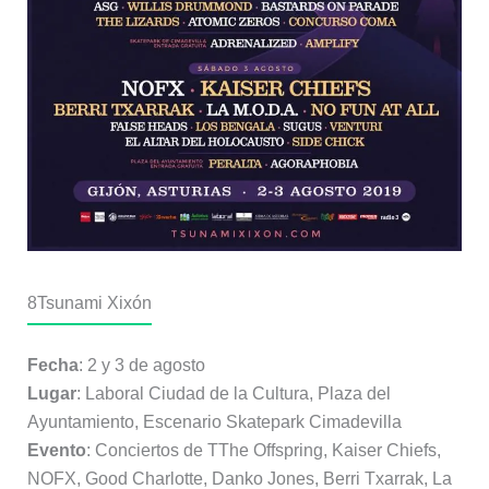
8
Tsunami Xixón
Fecha
: 2 y 3 de agosto
Lugar
: Laboral Ciudad de la Cultura, Plaza del
Ayuntamiento, Escenario Skatepark Cimadevilla
Evento
: Conciertos de TThe Offspring, Kaiser Chiefs,
NOFX, Good Charlotte, Danko Jones, Berri Txarrak, La