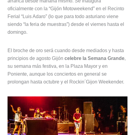
arranca desde mañana mismo. Se inaugura
oficialmente con la “Gijón Motoweekend” en el Recinto
Ferial “Luis Adaro” (lo que para todo asturiano viene
siendo “la feria de muestras”) desde el viernes hasta el
domingo.
El broche de oro será cuando desde mediados y hasta
principios de agosto Gijón
celebre la Semana Grande
,
su semana más festiva, en la Plaza Mayor y en
Poniente, aunque los conciertos en general se
prolongan hasta octubre y el Rockin´Gijon Weekender.