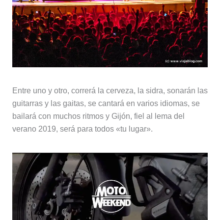
Entre uno y otro, correrá la cerveza, la sidra, sonarán las
guitarras y las gaitas, se cantará en varios idiomas, se
bailará con muchos ritmos y Gijón, fiel al lema del
verano 2019, será para todos «tu lugar».