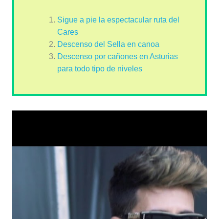
Sigue a pie la espectacular ruta del
Cares
Descenso del Sella en canoa
Descenso por cañones en Asturias
para todo tipo de niveles