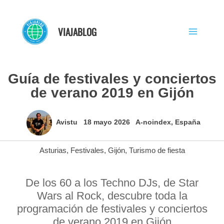
Ir
al
VIAJABLOG
contenido
Guía de festivales y conciertos
de verano 2019 en Gijón
Avistu
18 mayo 2026
A-noindex
,
España
Asturias
,
Festivales
,
Gijón
,
Turismo de fiesta
De los 60 a los Techno DJs, de Star
Wars al Rock, descubre toda la
programación de festivales y conciertos
de verano 2019 en Gijón