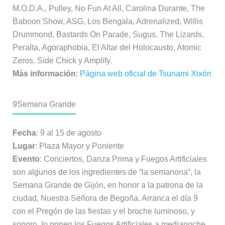
M.O.D.A., Pulley, No Fun At All, Carolina Durante, The
Baboon Show, ASG, Los Bengala, Adrenalized, Willis
Drummond, Bastards On Parade, Sugus, The Lizards,
Peralta, Agoraphobia, El Altar del Holocausto, Atomic
Zeros, Side Chick y Amplify.
Más información
:
Página web oficial de Tsunami Xixón
9
Semana Grande
Fecha
: 9 al 15 de agosto
Lugar
: Plaza Mayor y Poniente
Evento
: Conciertos, Danza Prima y Fuegos Artificiales
son algunos de los ingredientes de “la semanona”, la
Semana Grande de Gijón, en honor a la patrona de la
ciudad, Nuestra Señora de Begoña. Arranca el día 9
con el Pregón de las fiestas y el broche luminoso, y
sonoro, lo ponen los Fuegos Artificiales a medianoche