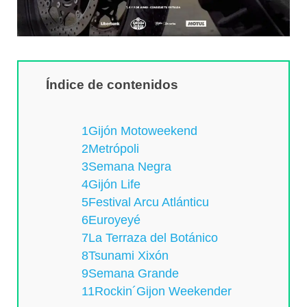
Índice de contenidos
1Gijón Motoweekend
2Metrópoli
3Semana Negra
4Gijón Life
5Festival Arcu Atlánticu
6Euroyeyé
7La Terraza del Botánico
8Tsunami Xixón
9Semana Grande
11Rockin´Gijon Weekender