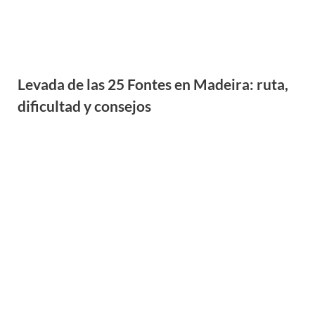
Levada de las 25 Fontes en Madeira: ruta,
dificultad y consejos
Trekking de Santa Cruz por libre: ruta,
etapas y guía en Perú