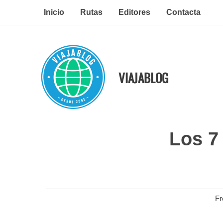
Ir
Inicio
Rutas
Editores
Contacta
al
contenido
VIAJABLOG
Los 7
Fr