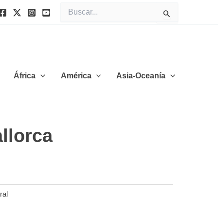
Buscar
por:
África
América
Asia-Oceanía
llorca
ral