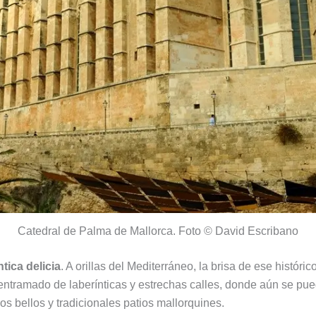
Catedral de Palma de Mallorca. Foto © David Escribano
tica delicia
. A orillas del Mediterráneo, la brisa de ese históric
entramado de laberínticas y estrechas calles, donde aún se pu
s bellos y tradicionales patios mallorquines.