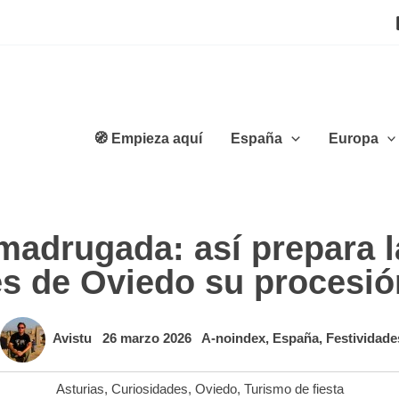
🧭 Empieza aquí
España
Europa
 madrugada: así prepara 
es de Oviedo su procesió
Avistu
26 marzo 2026
A-noindex
,
España
,
Festividade
Asturias
,
Curiosidades
,
Oviedo
,
Turismo de fiesta