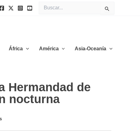
Buscar
por:
África
América
Asia-Oceanía
la Hermandad de
n nocturna
s