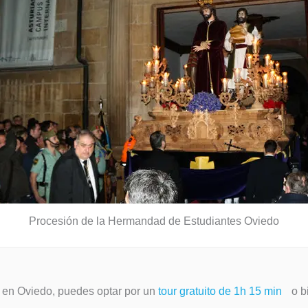
Procesión de la Hermandad de Estudiantes Oviedo
a en Oviedo, puedes optar por un
tour gratuito de 1h 15 min
o b