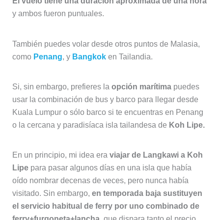
El vuelo tiene una duración aproximada de una hora
y ambos fueron puntuales.
También puedes volar desde otros puntos de Malasia,
como
Penang
, y
Bangkok
en Tailandia.
Si, sin embargo, prefieres la
opción marítima
puedes
usar la combinación de bus y barco para llegar desde
Kuala Lumpur o sólo barco si te encuentras en Penang
o la cercana y paradisíaca isla tailandesa de
Koh Lipe.
En un principio, mi idea era
viajar de Langkawi a Koh
Lipe
para pasar algunos días en una isla que había
oído nombrar decenas de veces, pero nunca había
visitado. Sin embargo,
en temporada baja sustituyen
el servicio habitual de ferry por uno combinado de
ferry+furgoneta+lancha,
que dispara tanto el precio