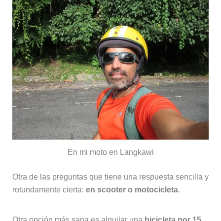
En mi moto en Langkawi
Otra de las preguntas que tiene una respuesta sencilla y
rotundamente cierta:
en scooter o motocicleta
.
Otra opción más sana es alquilar una
bicicleta por 15