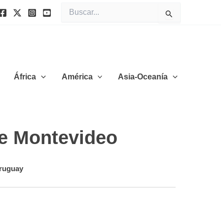
Buscar
por:
África
América
Asia-Oceanía
de Montevideo
ruguay