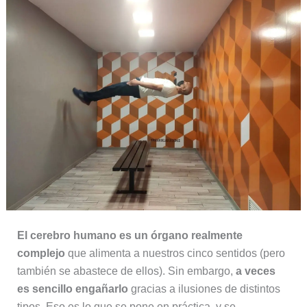
El cerebro humano es un órgano realmente
complejo
que alimenta a nuestros cinco sentidos (pero
también se abastece de ellos). Sin embargo,
a veces
es sencillo engañarlo
gracias a ilusiones de distintos
tipos. Eso es lo que se pone en práctica, y se