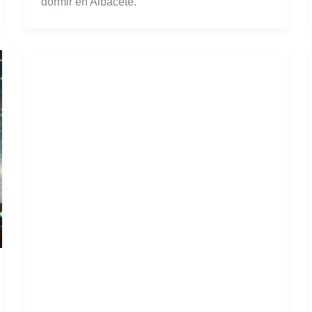
Todo lo que necesitas saber para
disfrutar de la Feria de Albacete
¿Conoces la Feria de Albacete?… ¿No? Pues
ya estás tardando, amigo. ¿Que no sabes qué
es la Feria de Albacete?