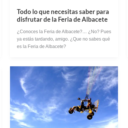
Colgando del cielo: la
experiencia de volar en
Paramotor en Albacete (con
vídeo)
Si saltar en paracaídas a 4.000 m de altitud es