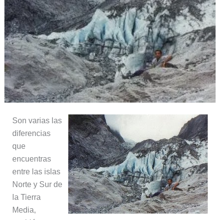
Son varias las
diferencias
que
encuentras
entre las islas
Norte y Sur de
la Tierra
Media,