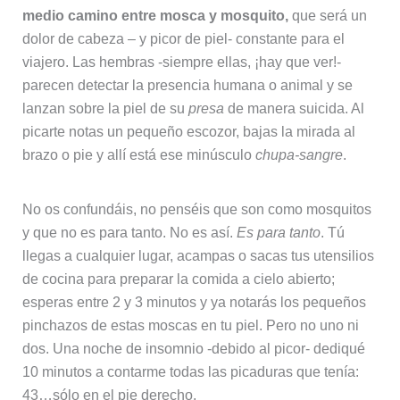
medio camino entre mosca y mosquito,
que será un
dolor de cabeza – y picor de piel- constante para el
viajero. Las hembras -siempre ellas, ¡hay que ver!-
parecen detectar la presencia humana o animal y se
lanzan sobre la piel de su
presa
de manera suicida. Al
picarte notas un pequeño escozor, bajas la mirada al
brazo o pie y allí está ese minúsculo
chupa-sangre
.
No os confundáis, no penséis que son como mosquitos
y que no es para tanto. No es así.
Es para tanto
. Tú
llegas a cualquier lugar, acampas o sacas tus utensilios
de cocina para preparar la comida a cielo abierto;
esperas entre 2 y 3 minutos y ya notarás los pequeños
pinchazos de estas moscas en tu piel. Pero no uno ni
dos. Una noche de insomnio -debido al picor- dediqué
10 minutos a contarme todas las picaduras que tenía:
43…sólo en el pie derecho.