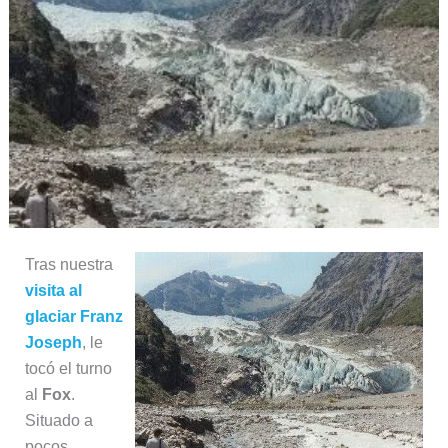
Tras nuestra
visita al
glaciar Franz
Joseph
, le
tocó el turno
al
Fox
.
Situado a
pocos