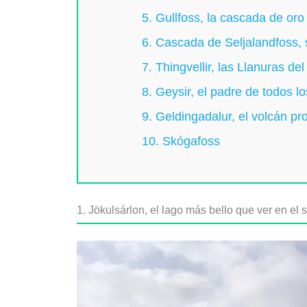
5. Gullfoss, la cascada de oro
6. Cascada de Seljalandfoss, s
7. Thingvellir, las Llanuras de
8. Geysir, el padre de todos l
9. Geldingadalur, el volcán pr
10. Skógafoss
1. Jökulsárlon, el lago más bello que ver en el s