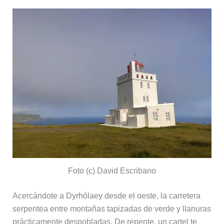
Foto (c) David Escribano
Acercándote a Dyrhólaey desde el oeste, la carretera
serpentea entre montañas tapizadas de verde y llanuras
prácticamente despobladas. De repente, un cartel te