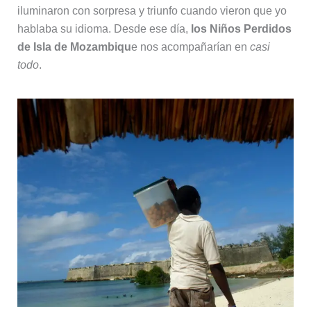
iluminaron con sorpresa y triunfo cuando vieron que yo
hablaba su idioma. Desde ese día,
los Niños Perdidos
de Isla de Mozambiqu
e nos acompañarían en
casi
todo
.