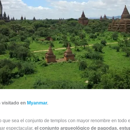
s visitado en
Myanmar
.
 que sea el conjunto de templos con mayor renombre en todo el 
ar espectacular,
el conjunto arqueológico de pagodas, estu