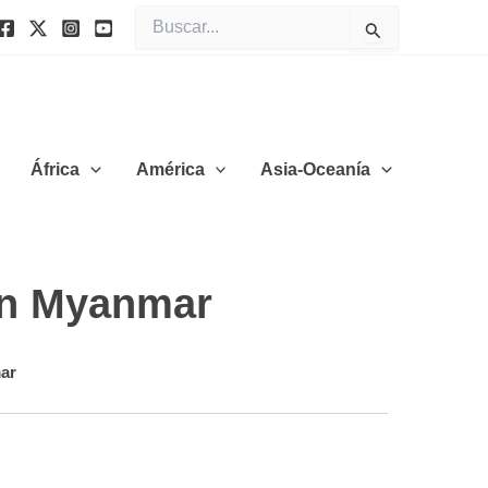
Buscar
por:
África
América
Asia-Oceanía
 en Myanmar
ar