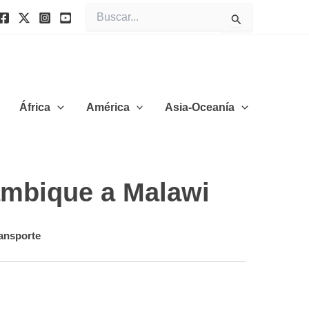
Buscar
por:
África
América
Asia-Oceanía
zambique a Malawi
ansporte