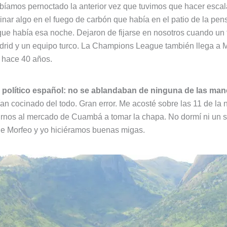
amos pernoctado la anterior vez que tuvimos que hacer escala
nar algo en el fuego de carbón que había en el patio de la pen
ue había esa noche. Dejaron de fijarse en nosotros cuando un t
Madrid y un equipo turco. La Champions League también llega 
a hace 40 años.
un político español: no se ablandaban de ninguna de las ma
an cocinado del todo. Gran error. Me acosté sobre las 11 de l
 irnos al mercado de Cuambá a tomar la chapa. No dormí ni un s
ue Morfeo y yo hiciéramos buenas migas.