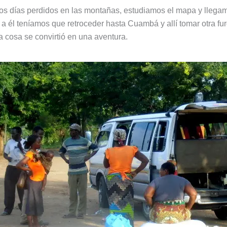
os días perdidos en las montañas, estudiamos el mapa y llega
r a él teníamos que retroceder hasta Cuambá y allí tomar otra fu
a cosa se convirtió en una aventura.