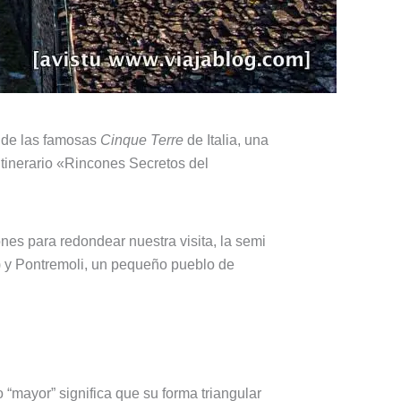
a de las famosas
Cinque Terre
de Italia, una
itinerario «Rincones Secretos del
nes para redondear nuestra visita, la semi
s) y Pontremoli, un pequeño pueblo de
“mayor” significa que su forma triangular