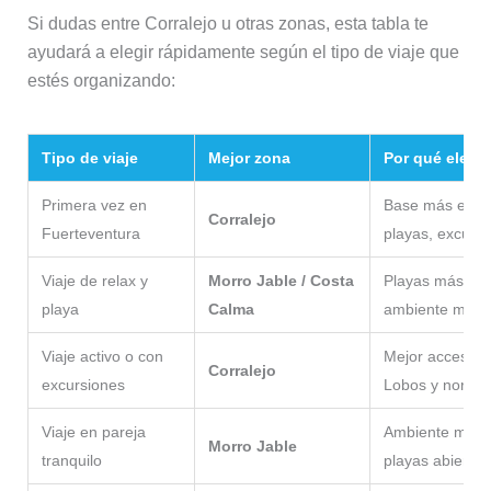
Si dudas entre Corralejo u otras zonas, esta tabla te
ayudará a elegir rápidamente según el tipo de viaje que
estés organizando:
Tipo de viaje
Mejor zona
Por qué elegir
Primera vez en
Base más equil
Corralejo
Fuerteventura
playas, excurs
Viaje de relax y
Morro Jable / Costa
Playas más lar
playa
Calma
ambiente más t
Viaje activo o con
Mejor acceso a 
Corralejo
excursiones
Lobos y norte de
Viaje en pareja
Ambiente más r
Morro Jable
tranquilo
playas abiertas