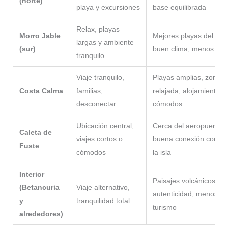
(norte)
playa y excursiones
base equilibrada
Relax, playas
Morro Jable
Mejores playas del sur,
largas y ambiente
(sur)
buen clima, menos vie
tranquilo
Viaje tranquilo,
Playas amplias, zona
Costa Calma
familias,
relajada, alojamientos
desconectar
cómodos
Ubicación central,
Cerca del aeropuerto,
Caleta de
viajes cortos o
buena conexión con to
Fuste
cómodos
la isla
Interior
Paisajes volcánicos,
(Betancuria
Viaje alternativo,
autenticidad, menos
y
tranquilidad total
turismo
alrededores)