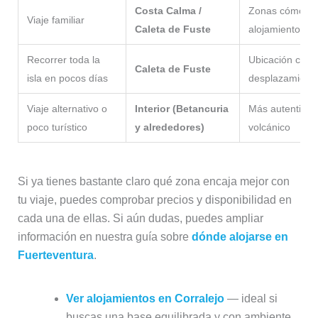
Costa Calma /
Zonas cómodas,
Viaje familiar
Caleta de Fuste
alojamientos a
Recorrer toda la
Ubicación cent
Caleta de Fuste
isla en pocos días
desplazamient
Viaje alternativo o
Interior (Betancuria
Más autenticida
poco turístico
y alrededores)
volcánico
Si ya tienes bastante claro qué zona encaja mejor con
tu viaje, puedes comprobar precios y disponibilidad en
cada una de ellas. Si aún dudas, puedes ampliar
información en nuestra guía sobre
dónde alojarse en
Fuerteventura
.
Ver alojamientos en Corralejo
— ideal si
buscas una base equilibrada y con ambiente.