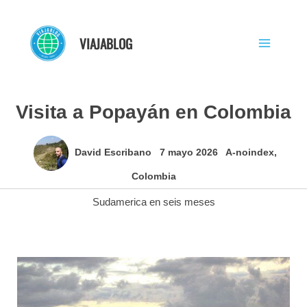
Ir
al
VIAJABLOG
contenido
Visita a Popayán en Colombia
David Escribano
7 mayo 2026
A-noindex
,
Colombia
Sudamerica en seis meses