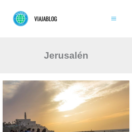
Ir
al
VIAJABLOG
contenido
Jerusalén