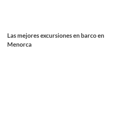
La Carrera de Caballos en la Playa de
Ribadesella, una tradición muy peculiar de
Semana Santa