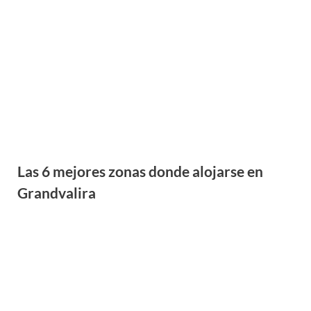
Las 6 mejores zonas donde alojarse en
Grandvalira
Los mejores lugares donde alojarse en
Sierra Nevada