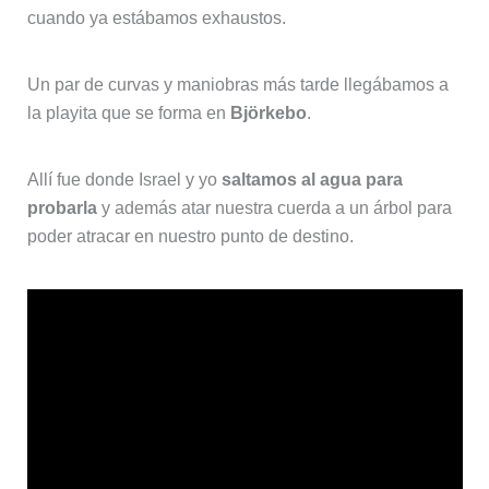
cuando ya estábamos exhaustos.
Un par de curvas y maniobras más tarde llegábamos a
la playita que se forma en
Björkebo
.
Allí fue donde Israel y yo
saltamos al agua para
probarla
y además atar nuestra cuerda a un árbol para
poder atracar en nuestro punto de destino.