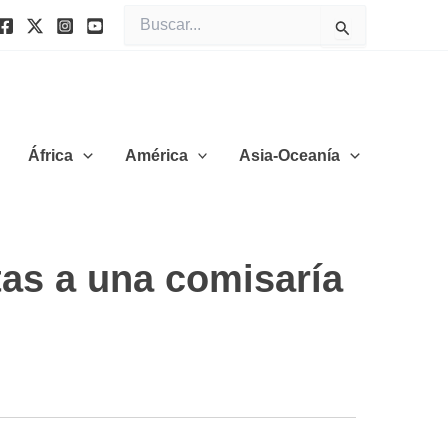
Buscar
por:
África
América
Asia-Oceanía
tas a una comisaría