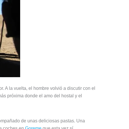
 A la vuelta, el hombre volvió a discutir con el
ás próxima donde el amo del hostal y el
acompañado de unas deliciosas pastas. Una
 de coches en
Goreme
que esta vez sí