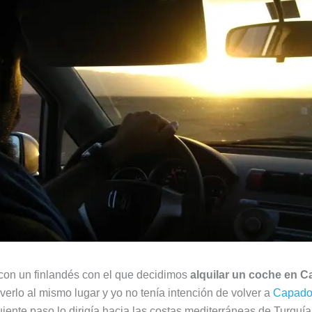
 con un finlandés con el que decidimos
alquilar un coche en 
verlo al mismo lugar y yo no tenía intención de volver a
Capado
iente paso lo dirigía hacia las costas mediterráneas de Turquía,