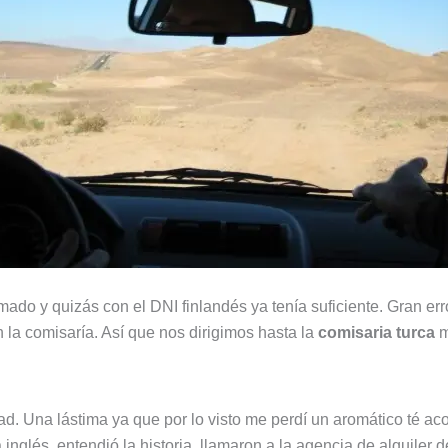
o y quizás con el DNI finlandés ya tenía suficiente. Gran error.
n la comisaría. Así que nos dirigimos hasta la
comisaria turca
m
ad. Una lástima ya que por lo visto me perdí un aromático té 
 inglés, entendió la historia, llamaron a la agencia de alquiler