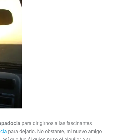
Capadocia
para dirigirnos a las fascinantes
cia
para dejarlo. No obstante, mi nuevo amigo
 así que fue él quien puso el alquiler a su