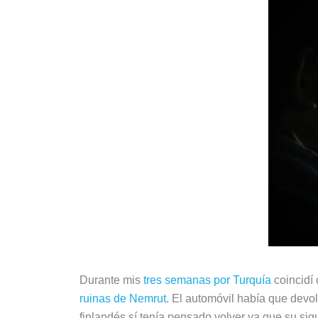
Durante mis
tres semanas por Turquía
coincidí
ruinas de Nemrut
. El automóvil había que devol
finlandés sí tenía pensado volver ya que su sigu