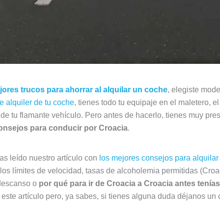
jores trucos para ahorrar al alquilar un coche
, elegiste mod
e alquiler de tu coche
, tienes todo tu equipaje en el maletero, 
de tu flamante vehículo. Pero antes de hacerlo, tienes muy prese
onsejos para conducir por Croacia
.
has leído nuestro artículo con
los mejores consejos para alquila
s límites de velocidad, tasas de alcoholemia permitidas (Croaci
 descanso o
por qué para ir de Croacia a Croacia antes tenía
ste artículo pero, ya sabes, si tienes alguna duda déjanos un 