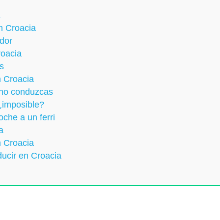
a
n Croacia
ador
roacia
s
n Croacia
, no conduzcas
 ¿imposible?
coche a un ferri
a
n Croacia
ducir en Croacia