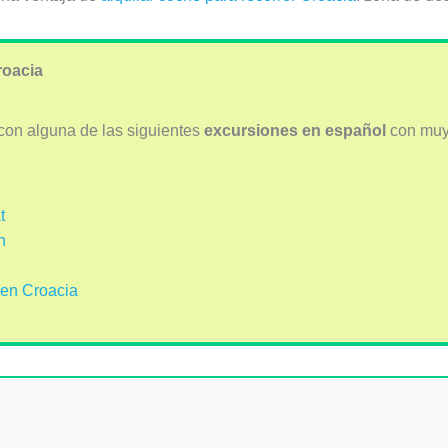
roacia
con alguna de las siguientes
excursiones en español
con muy
t
n
 en Croacia