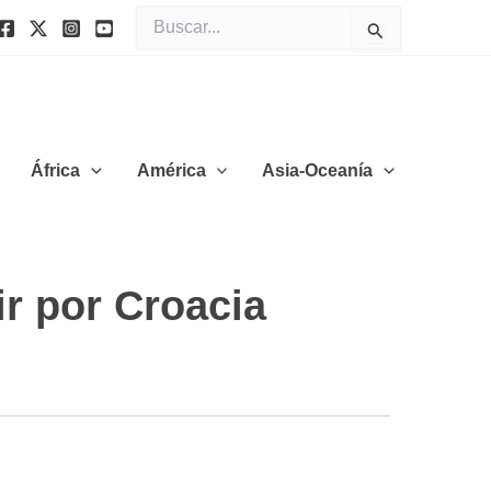
Buscar
por:
África
América
Asia-Oceanía
r por Croacia