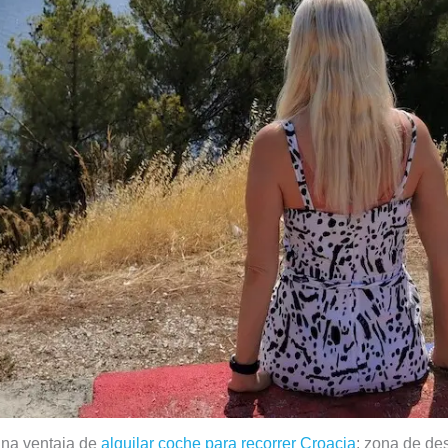
una ventaja de
alquilar coche para recorrer Croacia
: zona de de