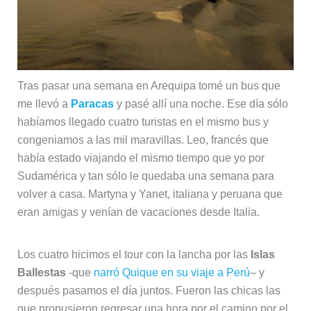
Tras pasar una semana en Arequipa tomé un bus que
me llevó a
Paracas
y pasé allí una noche. Ese día sólo
habíamos llegado cuatro turistas en el mismo bus y
congeniamos a las mil maravillas. Leo, francés que
había estado viajando el mismo tiempo que yo por
Sudamérica y tan sólo le quedaba una semana para
volver a casa. Martyna y Yanet, italiana y peruana que
eran amigas y venían de vacaciones desde Italia.
Los cuatro hicimos el tour con la lancha por las
Islas
Ballestas
-que
narró Quique en su viaje a Perú
– y
después pasamos el día juntos. Fueron las chicas las
que propusieron regresar una hora por el camino por el