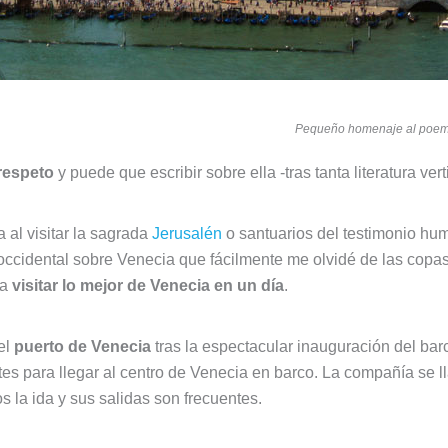
Pequeño homenaje al poema 
 respeto
y puede que escribir sobre ella -tras tanta literatura ve
 al visitar la sagrada
Jerusalén
o santuarios del testimonio h
a occidental sobre Venecia que fácilmente me olvidé de las copa
ra
visitar lo mejor de Venecia en un día
.
el
puerto de Venecia
tras la espectacular inauguración del ba
etes para llegar al centro de Venecia en barco. La compañía se l
s la ida y sus salidas son frecuentes.