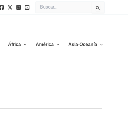
Buscar
por:
África
América
Asia-Oceanía