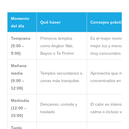
Momento
Qué hacer
Consejos prácticos
del día
Temprano
Primeros templos
Es el mejor momento 
(5:00 –
como Angkor Wat,
mejor luz y menos ge
9:00)
Bayon o Ta Prohm
muy concurridos.
Mañana
media
Templos secundarios o
Aprovecha que mucho
(9:00 –
zonas más tranquilas
concentrados en los i
12:00)
Mediodía
Descanso, comida y
El calor es intenso. 
(12:00 –
traslado
calma o incluso volver
15:00)
Tarde