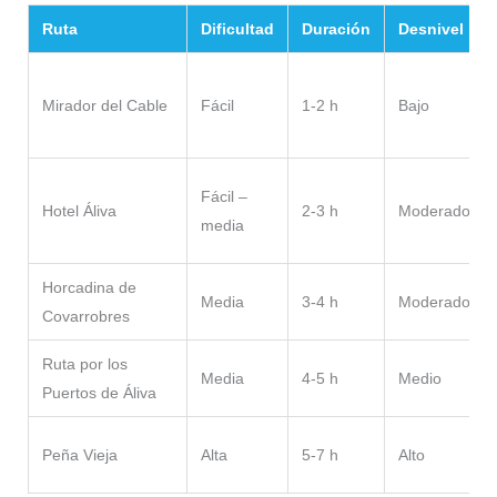
Ruta
Dificultad
Duración
Desnivel
Mirador del Cable
Fácil
1-2 h
Bajo
Fácil –
Hotel Áliva
2-3 h
Moderado
media
Horcadina de
Media
3-4 h
Moderado
Covarrobres
Ruta por los
Media
4-5 h
Medio
Puertos de Áliva
Peña Vieja
Alta
5-7 h
Alto