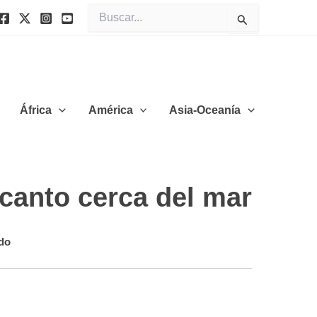
Buscar
por:
África
América
Asia-Oceanía
canto cerca del mar
do