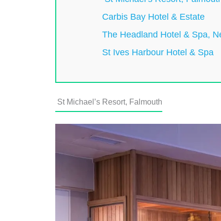
Carbis Bay Hotel & Estate
The Headland Hotel & Spa, 
St Ives Harbour Hotel & Spa
St Michael’s Resort, Falmouth