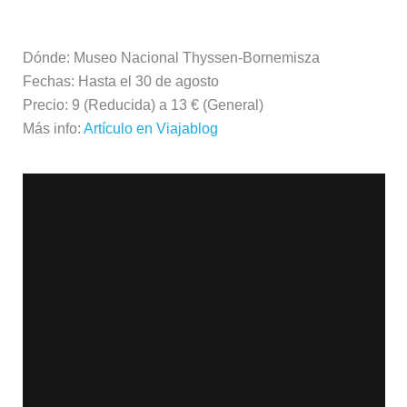
Dónde: Museo Nacional Thyssen-Bornemisza
Fechas: Hasta el 30 de agosto
Precio: 9 (Reducida) a 13 € (General)
Más info:
Artículo en Viajablog