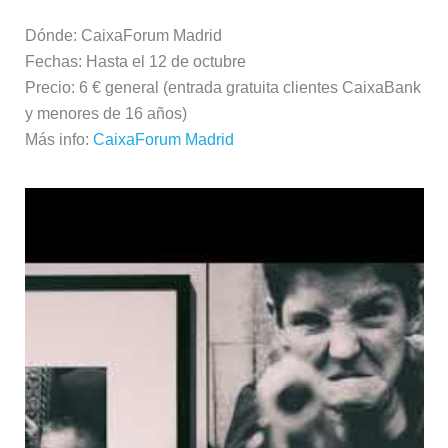
Dónde: CaixaForum Madrid
Fechas: Hasta el 12 de octubre
Precio: 6 € general (entrada gratuita clientes CaixaBank
y menores de 16 años)
Más info:
CaixaForum Madrid