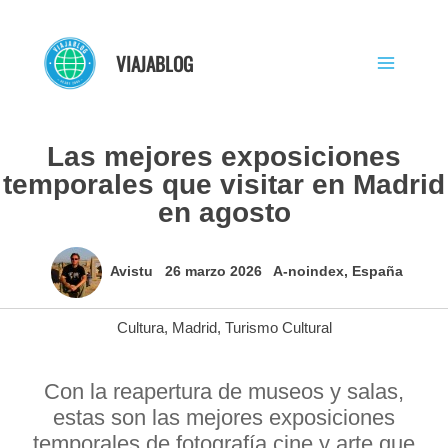
Ir
al
VIAJABLOG
contenido
Las mejores exposiciones
temporales que visitar en Madrid
en agosto
Avistu
26 marzo 2026
A-noindex
,
España
Cultura
,
Madrid
,
Turismo Cultural
Con la reapertura de museos y salas,
estas son las mejores exposiciones
temporales de fotografía,cine y arte que