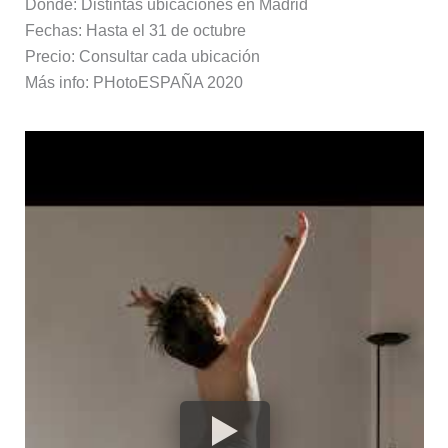
Dónde: Distintas ubicaciones en Madrid
Fechas: Hasta el 31 de octubre
Precio: Consultar cada ubicación
Más info: PHotoESPAÑA 2020