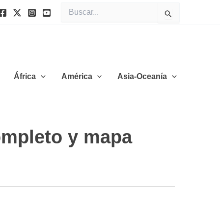
Buscar
por:
África
América
Asia-Oceanía
completo y mapa