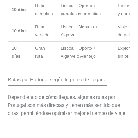
Ruta
Lisboa + Oporto +
Recorrido 
10 días
completa
paradas intermedias
y norte de
Ruta
Lisboa + Alentejo +
Viaje muy
10 días
variada
Algarve
de paisaje
10+
Gran
Lisboa + Oporto +
Explorar P
días
ruta
Algarve o Alentejo
sin prisas
Rutas por Portugal según tu punto de llegada
Dependiendo de cómo llegues, algunas rutas por
Portugal son más directas y tienen más sentido que
otras, permitiéndote optimizar mejor el tiempo de viaje.
🚗 Si llegas desde Madrid o el centro