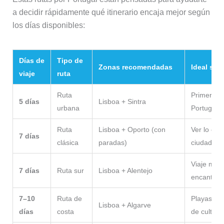
a decidir rápidamente qué itinerario encaja mejor según
los días disponibles:
Días de
Tipo de
Zonas recomendadas
Ideal si 
viaje
ruta
Ruta
Primera t
5 días
Lisboa + Sintra
urbana
Portugal y 
Ruta
Lisboa + Oporto (con
Ver lo es
7 días
clásica
paradas)
ciudades y
Viaje más 
7 días
Ruta sur
Lisboa + Alentejo
encanto y 
7–10
Ruta de
Playas, ac
Lisboa + Algarve
días
costa
de cultura