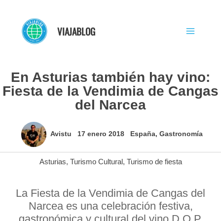
Ir
al
VIAJABLOG
contenido
En Asturias también hay vino:
Fiesta de la Vendimia de Cangas
del Narcea
Avistu
17 enero 2018
España
,
Gastronomía
Asturias
,
Turismo Cultural
,
Turismo de fiesta
La Fiesta de la Vendimia de Cangas del
Narcea es una celebración festiva,
gastronómica y cultural del vino D.O.P.