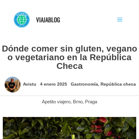
Ir
al
VIAJABLOG
contenido
Dónde comer sin gluten, vegano
o vegetariano en la República
Checa
Avistu
4 enero 2025
Gastronomía
,
República checa
Apetito viajero
,
Brno
,
Praga