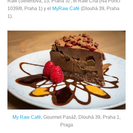
Raw (Seifertova, 13, Praha 3) , el Raw Cha (Na Poříčí
1039/8, Praha 1) y el
MyRaw Café
(Dlouhá 39, Praha
1).
My Raw Café
, Gourmet Pasáž, Dlouhá 39, Praha 1,
Praga