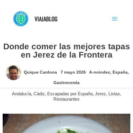
Ir
al
VIAJABLOG
contenido
Donde comer las mejores tapas
en Jerez de la Frontera
Quique Cardona
7 mayo 2026
A-noindex
,
España
,
Gastronomía
Andalucía
,
Cádiz
,
Escapadas por España
,
Jerez
,
Listas
,
Restaurantes