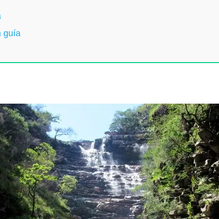
a
 guía