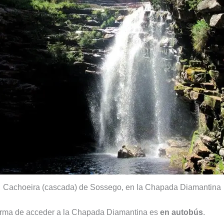
Cachoeira (cascada) de Sossego, en la Chapada Diamantina
forma de acceder a la Chapada Diamantina es
en autobús
.