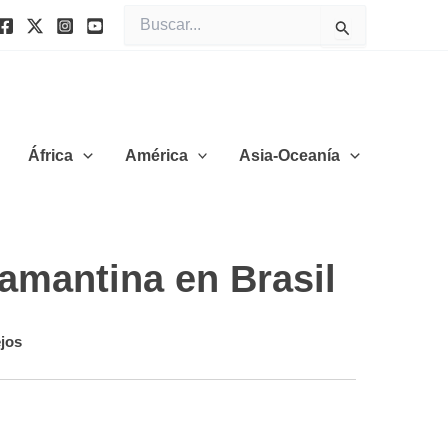
Buscar
por:
África
América
Asia-Oceanía
iamantina en Brasil
jos