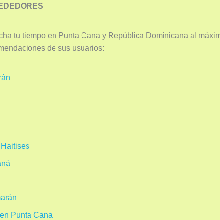
REDEDORES
cha tu tiempo en Punta Cana y República Dominicana al máxim
endaciones de sus usuarios:
rán
 Haitises
aná
marán
s en Punta Cana