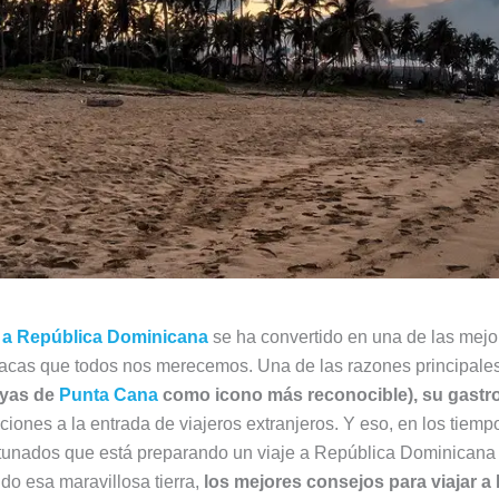
r a República Dominicana
se ha convertido en una de las mejo
acas que todos nos merecemos. Una de las razones principales 
layas de
Punta Cana
como icono más reconocible), su gastro
ciones a la entrada de viajeros extranjeros. Y eso, en los tiem
fortunados que está preparando un viaje a República Dominican
o esa maravillosa tierra,
los mejores consejos para viajar 