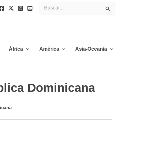
Buscar
por:
África
América
Asia-Oceanía
blica Dominicana
icana