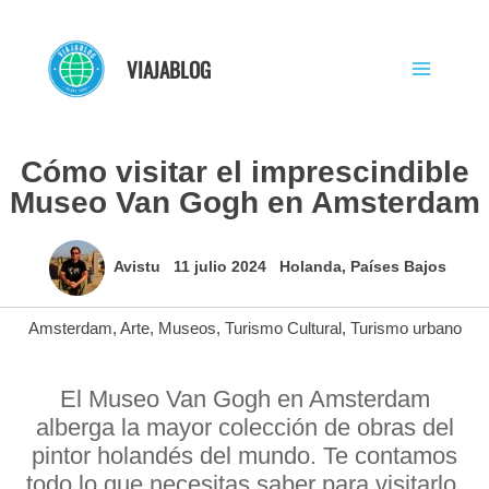
Ir
al
VIAJABLOG
contenido
Cómo visitar el imprescindible
Museo Van Gogh en Amsterdam
Avistu
11 julio 2024
Holanda
,
Países Bajos
Amsterdam
,
Arte
,
Museos
,
Turismo Cultural
,
Turismo urbano
El Museo Van Gogh en Amsterdam
alberga la mayor colección de obras del
pintor holandés del mundo. Te contamos
todo lo que necesitas saber para visitarlo.