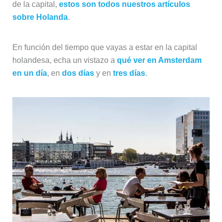
de la capital,
estos son todos nuestros artículos
sobre Holanda
.
En función del tiempo que vayas a estar en la capital
holandesa, echa un vistazo a
qué ver en Amsterdam
en un día
, en
dos días
y en
tres días
.