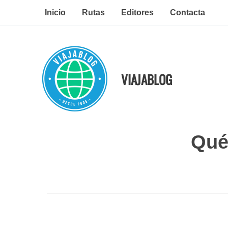
Ir
Inicio
Rutas
Editores
Contacta
al
contenido
VIAJABLOG
Qué