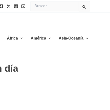
Buscar
por:
África
América
Asia-Oceanía
 día