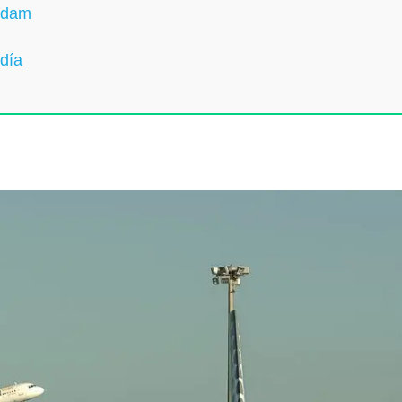
erdam
día