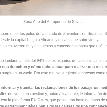
Zona Aire del Aeropuerto de Sevilla
aparme por los pelos del atentado de Zaventem, en Bruselas. S
sde la capital belga a Alicante y el caos que sobrevino ya lo 
o no estuvieron muy dispuestos a concederlas hasta que usé un 
de también a más del 94% de los usuarios de las distintas lín
on sus derechos y cómo debe actuar para realizar una recla
 surgir en un vuelo. Por este motivo surgieron empresas como
informar y tramitar las reclamaciones de los pasajeros m
talles del vuelo en cuestión y, automáticamente, te informarán 
n con la plataforma
EU Claim
, que posee una base de datos de 
de determinar cuáles han sido las causas de una cancelaci