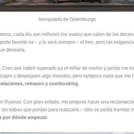
Aeropuerto de Gotemburgo
amos, cada día son millones los vuelos que salen de las decen
rte favorito es – y lo será siempre – el tren, pero las exigenc
ue desearía.
 Creo que habré superado ya el millar de vuelos y jamás me ha
rrizajes y despegues algo movidos, pero tampoco nada que me hi
celaciones, retrasos y overbooking
.
on Ryanair. Con gran enfado, me propuse hacer una reclamación
, las trabas que ponían para realizarla – sólo se podía tramita
a por dónde empezar
.