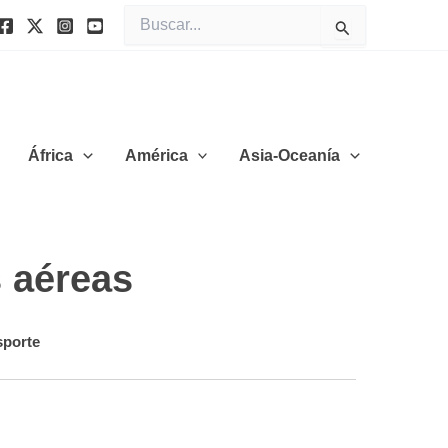
Buscar
por:
África
América
Asia-Oceanía
 aéreas
sporte