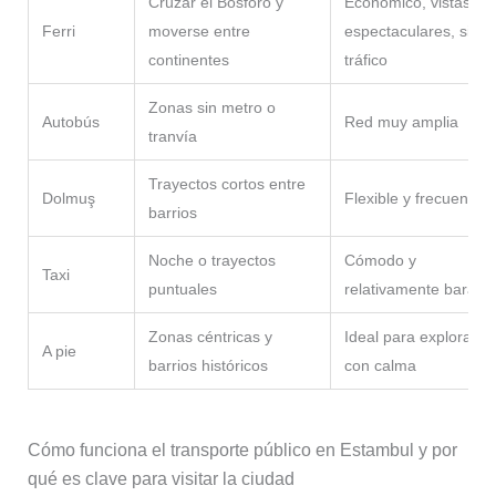
Cruzar el Bósforo y
Económico, vistas
Ferri
moverse entre
espectaculares, sin
continentes
tráfico
Zonas sin metro o
Autobús
Red muy amplia
tranvía
Trayectos cortos entre
Dolmuş
Flexible y frecuente
barrios
Noche o trayectos
Cómodo y
Taxi
puntuales
relativamente barato
Zonas céntricas y
Ideal para explorar
A pie
barrios históricos
con calma
Cómo funciona el transporte público en Estambul y por
qué es clave para visitar la ciudad