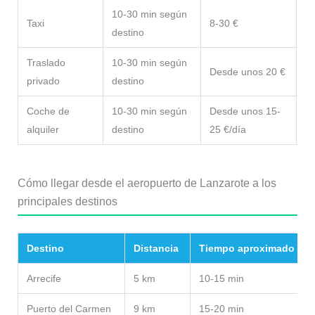
10-30 min según
Có
Taxi
8-30 €
destino
ta
Traslado
10-30 min según
Desde unos 20 €
L
privado
destino
Coche de
10-30 min según
Desde unos 15-
Id
alquiler
destino
25 €/día
is
Cómo llegar desde el aeropuerto de Lanzarote a los
principales destinos
Destino
Distancia
Tiempo aproximado
Arrecife
5 km
10-15 min
Puerto del Carmen
9 km
15-20 min