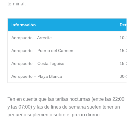
terminal.
Información
Detalle
Aeropuerto – Arrecife
10-15 m
Aeropuerto – Puerto del Carmen
15-20 m
Aeropuerto – Costa Teguise
15-20 m
Aeropuerto – Playa Blanca
30-35 m
Ten en cuenta que las tarifas nocturnas (entre las 22:00
y las 07:00) y las de fines de semana suelen tener un
pequeño suplemento sobre el precio diurno.
Traslado privado