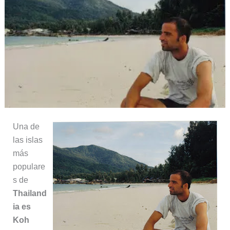
Una de
las islas
más
populare
s de
Thailand
ia es
Koh