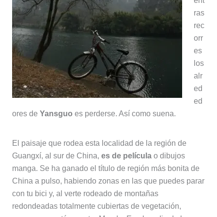
ent
ras
rec
orr
es
los
alr
ed
ed
ores de
Yansguo
es perderse. Así como suena.
El paisaje que rodea esta localidad de la región de
Guangxí, al sur de China,
es de película
o dibujos
manga. Se ha ganado el título de región más bonita de
China a pulso, habiendo zonas en las que puedes parar
con tu bici y, al verte rodeado de montañas
redondeadas totalmente cubiertas de vegetación,