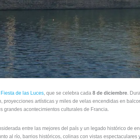
a
Fiesta de las Luces
, que se celebra cada
8 de diciembre
. Dur
, proyecciones artísticas y miles de velas encendidas en balc
s grandes acontecimientos culturales de Francia.
nsiderada entre las mejores del país y un legado histórico de e
nto al río, barrios históricos, colinas con vistas espectaculare