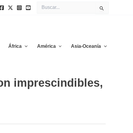
Buscar
por:
África
América
Asia-Oceanía
on imprescindibles,