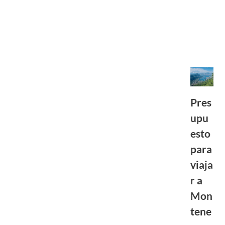
Pres
upu
esto
para
viaja
r a
Mon
tene