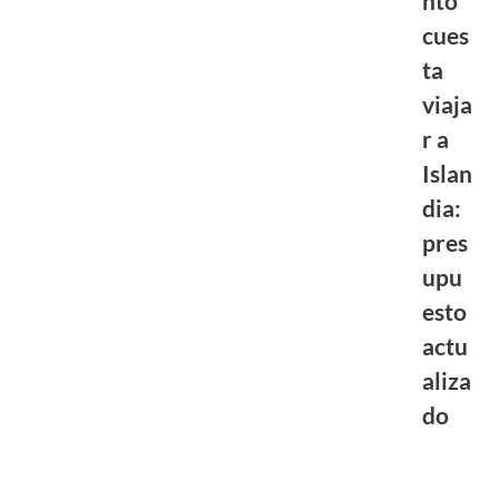
nto
cues
ta
viaja
r a
Islan
dia:
pres
upu
esto
actu
aliza
do