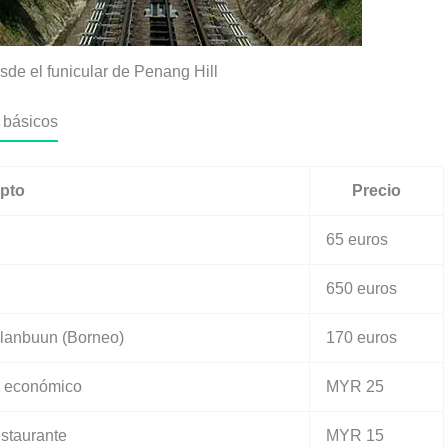
esde el funicular de Penang Hill
 básicos
pto
Precio
65 euros
650 euros
lanbuun (Borneo)
170 euros
al económico
MYR 25
estaurante
MYR 15