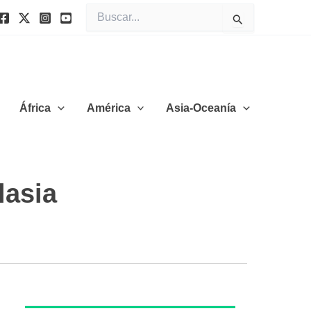
Buscar
por:
África
América
Asia-Oceanía
lasia