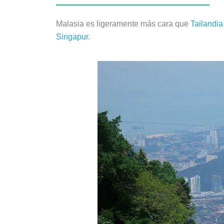
Malasia es ligeramente más cara que
Tailandia
Singapur
.