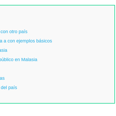
con otro país
ia a con ejemplos básicos
asia
público en Malasia
cas
 del país