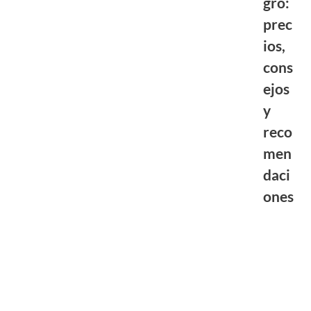
gro:
prec
ios,
cons
ejos
y
reco
men
daci
ones