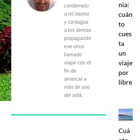
nia:
contármelo
cuán
a mí mismo
y contagiar
to
a los demás
cues
propagando
ta
ese virus
un
llamado
viaje
viajar con el
fin de
por
arrancar a
libre
más de uno
del sofá.
Cuá