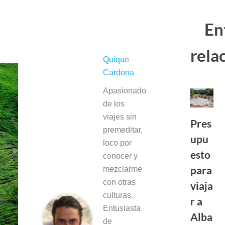
En
Sobre el autor
rela
Quique
Cardona
Apasionado
de los
viajes sin
Pres
premeditar,
upu
loco por
esto
conocer y
para
mezclarme
con otras
viaja
culturas.
r a
Entusiasta
Alba
de