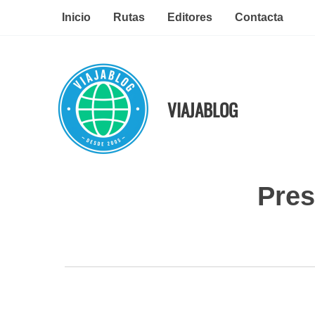
Ir
Inicio
Rutas
Editores
Contacta
al
contenido
VIAJABLOG
Pres