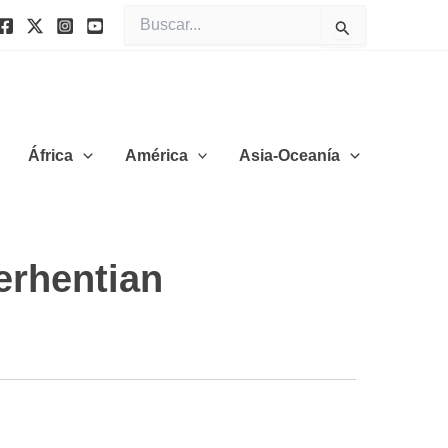
Buscar
por:
África
América
Asia-Oceanía
erhentian