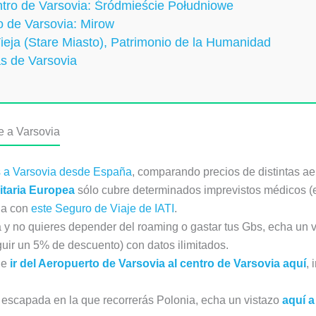
centro de Varsovia: Śródmieście Południowe
ro de Varsovia: Mirow
Vieja (Stare Miasto), Patrimonio de la Humanidad
as de Varsovia
je a Varsovia
s a Varsovia desde España
, comparando precios de distintas ae
itaria Europea
sólo cubre determinados imprevistos médicos (en 
ia con
este Seguro de Viaje de IATI
.
a y no quieres depender del roaming o gastar tus Gbs, echa un 
guir un 5% de descuento) con datos ilimitados.
de
ir del Aeropuerto de Varsovia al centro de Varsovia aquí
, 
na escapada en la que recorrerás Polonia, echa un vistazo
aquí a