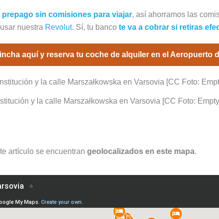
s prepago sin comisiones para viajar
, así ahorramos las comi
 usar nuestra
Revolut
. Sí, tu banco
te va a cobrar si retiras efe
incha aquí y reserva tu coche de alquiler en el Aeropuerto 
nstitución y la calle Marszałkowska en Varsovia [CC Foto: Em
e artículo se encuentran
geolocalizados en este mapa
.