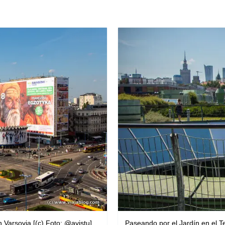
 Varsovia [(c) Foto: @avistu]
Paseando por el Jardín en el Te