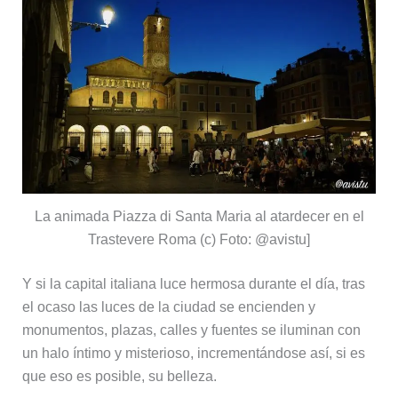
La animada Piazza di Santa Maria al atardecer en el
Trastevere Roma (c) Foto: @avistu]
Y si la capital italiana luce hermosa durante el día, tras
el ocaso las luces de la ciudad se encienden y
monumentos, plazas, calles y fuentes se iluminan con
un halo íntimo y misterioso, incrementándose así, si es
que eso es posible, su belleza.